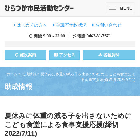
MENU
Toggle
navigation
はじめての方へ
会議室予約状況
お問い合わせ
開館
9:00～22:00
電話
0463-31-7571
施設
案内
アクセス
各種資料
ホーム
»
助成情報
»
夏休みに体重の減る子を出さないために こども食堂によ
る食事支援応援(締切 2022/7/11)
助成情報
夏休みに体重の減る子を出さないために
こども食堂による食事支援応援(締切
2022/7/11)