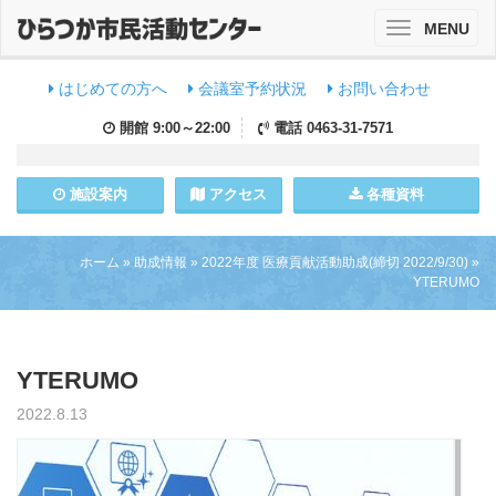
MENU
Toggle
navigation
はじめての方へ
会議室予約状況
お問い合わせ
開館
9:00～22:00
電話
0463-31-7571
施設
案内
アクセス
各種資料
ホーム
»
助成情報
»
2022年度 医療貢献活動助成(締切 2022/9/30)
»
YTERUMO
YTERUMO
2022.8.13