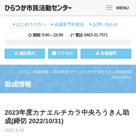
MENU
Toggle
navigation
はじめての方へ
会議室予約状況
お問い合わせ
開館
9:00～22:00
電話
0463-31-7571
施設
案内
アクセス
各種資料
ホーム
»
助成情報
»
2023年度カナエルチカラ中央ろうきん助成(締切
2022/10/31)
助成情報
2023年度カナエルチカラ中央ろうきん助
成(締切 2022/10/31)
2022.9.19