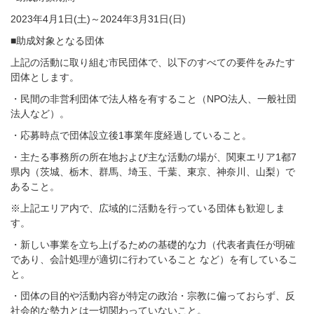
2023年4月1日(土)～2024年3月31日(日)
■助成対象となる団体
上記の活動に取り組む市民団体で、以下のすべての要件をみたす
団体とします。
・民間の非営利団体で法人格を有すること（NPO法人、一般社団
法人など）。
・応募時点で団体設立後1事業年度経過していること。
・主たる事務所の所在地および主な活動の場が、関東エリア1都7
県内（茨城、栃木、群馬、埼玉、千葉、東京、神奈川、山梨）で
あること。
※上記エリア内で、広域的に活動を行っている団体も歓迎しま
す。
・新しい事業を立ち上げるための基礎的な力（代表者責任が明確
であり、会計処理が適切に行わていること など）を有しているこ
と。
・団体の目的や活動内容が特定の政治・宗教に偏っておらず、反
社会的な勢力とは一切関わっていないこと。