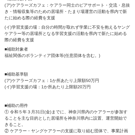
(ア)ケアラーズカフェ：ケアラー同士のピアサポート・交流・息抜
き・情報収集等のための居場所・たまり場運営の活動を県内で新
たに始める際の経費を支援
(イ)学習支援の場：自分の時間が取れず学業に不安を抱えるヤング
ケアラー等の居場所となる学習支援の活動を県内で新たに始める
際の経費を支援
■補助対象者
福祉関係のボランティア団体等(任意団体を含む。)
■補助基準額
(ア)ケアラーズカフェ：1か所あたり上限額50万円
(イ)学習支援の場：1か所あたり上限額20万円
■補助の用件
① 令和５年３月31日(金)までに、神奈川県内のケアラーが参加す
ることを主な目的とした居場所を神奈川県内に設置、運営開始で
きること。
② ケアラー・ヤングケアラーの支援に取り組む団体で、事業計画