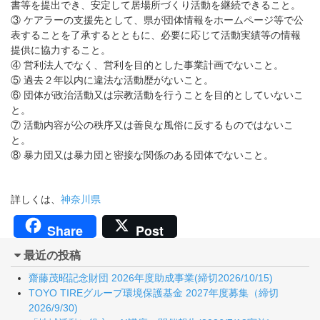
書等を提出でき、安定して居場所づくり活動を継続できること。
③ ケアラーの支援先として、県が団体情報をホームページ等で公
表することを了承するとともに、必要に応じて活動実績等の情報
提供に協力すること。
④ 営利法人でなく、営利を目的とした事業計画でないこと。
⑤ 過去２年以内に違法な活動歴がないこと。
⑥ 団体が政治活動又は宗教活動を行うことを目的としていないこ
と。
⑦ 活動内容が公の秩序又は善良な風俗に反するものではないこ
と。
⑧ 暴力団又は暴力団と密接な関係のある団体でないこと。
詳しくは、
神奈川県
Share
Post
最近の投稿
齋藤茂昭記念財団 2026年度助成事業(締切2026/10/15)
TOYO TIREグループ環境保護基金 2027年度募集（締切
2026/9/30)