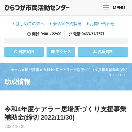
MENU
Toggle
navigation
はじめての方へ
会議室予約状況
お問い合わせ
開館
9:00～22:00
電話
0463-31-7571
施設
案内
アクセス
各種資料
ホーム
»
助成情報
»
令和4年度ケアラー居場所づくり支援事業補助金(締切
2022/11/30)
助成情報
令和4年度ケアラー居場所づくり支援事業
補助金(締切 2022/11/30)
2022.10.28