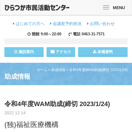
MENU
Toggle
navigation
はじめての方へ
会議室予約状況
お問い合わせ
開館
9:00～22:00
電話
0463-31-7571
施設
案内
アクセス
各種資料
ホーム
»
助成情報
»
令和4年度WAM助成(締切 2023/1/24)
助成情報
令和4年度WAM助成(締切 2023/1/24)
2022.12.14
(独)福祉医療機構