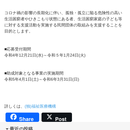
コロナ禍の影響の長期化に伴い、孤独・孤立に陥る危険性の高い
生活困窮者やひきこもり状態にある者、生活困窮家庭の子ども等
に対する支援活動を実施する民間団体の取組みを支援することを
目的とします。
■応募受付期間
令和4年12月21日(水)～令和５年1月24日(火)
■助成対象となる事業の実施期間
令和5年4月1日(土)～令和6年3月31日(日)
詳しくは、
(独)福祉医療機構
Share
Post
最近の投稿