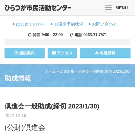
MENU
Toggle
navigation
はじめての方へ
会議室予約状況
お問い合わせ
開館
9:00～22:00
電話
0463-31-7571
施設
案内
アクセス
各種資料
ホーム
»
助成情報
»
倶進会一般助成(締切 2023/1/30)
助成情報
倶進会一般助成(締切 2023/1/30)
2022.12.16
(公財)倶進会