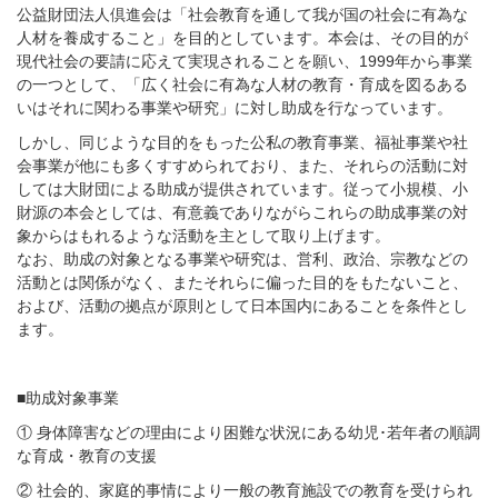
公益財団法人倶進会は「社会教育を通して我が国の社会に有為な
人材を養成すること」を目的としています。本会は、その目的が
現代社会の要請に応えて実現されることを願い、1999年から事業
の一つとして、「広く社会に有為な人材の教育・育成を図るある
いはそれに関わる事業や研究」に対し助成を行なっています。
しかし、同じような目的をもった公私の教育事業、福祉事業や社
会事業が他にも多くすすめられており、また、それらの活動に対
しては大財団による助成が提供されています。従って小規模、小
財源の本会としては、有意義でありながらこれらの助成事業の対
象からはもれるような活動を主として取り上げます。
なお、
助成の対象となる事業や研究は、営利、政治、宗教などの
活動とは関係がなく、またそれらに偏った目的をもたないこと、
および、活動の拠点が原則として日本国内にあることを条件とし
ます。
■助成対象事業
① 身体障害などの理由により困難な状況にある幼児･若年者の順調
な育成・教育の支援
② 社会的、家庭的事情により一般の教育施設での教育を受けられ