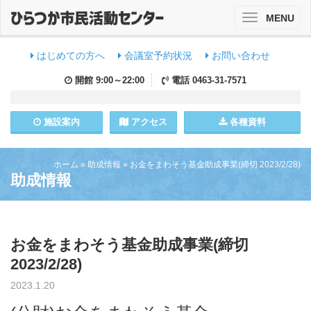
MENU
Toggle
navigation
はじめての方へ
会議室予約状況
お問い合わせ
開館
9:00～22:00
電話
0463-31-7571
施設
案内
アクセス
各種資料
ホーム
»
助成情報
»
お金をまわそう基金助成事業(締切 2023/2/28)
助成情報
お金をまわそう基金助成事業(締切
2023/2/28)
2023.1.20