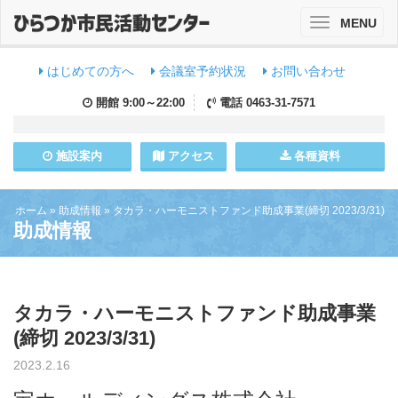
MENU
Toggle
navigation
はじめての方へ
会議室予約状況
お問い合わせ
開館
9:00～22:00
電話
0463-31-7571
施設
案内
アクセス
各種資料
ホーム
»
助成情報
»
タカラ・ハーモニストファンド助成事業(締切 2023/3/31)
助成情報
タカラ・ハーモニストファンド助成事業
(締切 2023/3/31)
2023.2.16