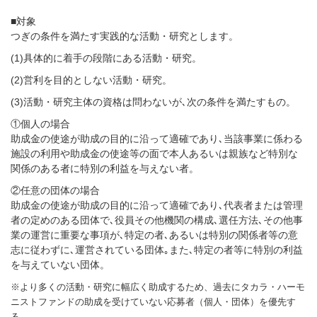
■対象
つぎの条件を満たす実践的な活動・研究とします。
(1)具体的に着手の段階にある活動・研究。
(2)営利を目的としない活動・研究。
(3)活動・研究主体の資格は問わないが､次の条件を満たすもの。
①個人の場合
助成金の使途が助成の目的に沿って適確であり､当該事業に係わる
施設の利用や助成金の使途等の面で本人あるいは親族など特別な
関係のある者に特別の利益を与えない者。
②任意の団体の場合
助成金の使途が助成の目的に沿って適確であり､代表者または管理
者の定めのある団体で､役員その他機関の構成､選任方法､その他事
業の運営に重要な事項が､特定の者､あるいは特別の関係者等の意
志に従わずに､運営されている団体｡また､特定の者等に特別の利益
を与えていない団体。
※より多くの活動・研究に幅広く助成するため、過去にタカラ・ハーモ
ニストファンドの助成を受けていない応募者（個人・団体）を優先す
る。