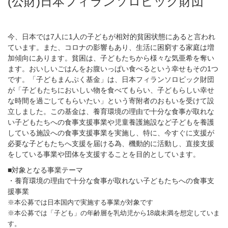
(公財)日本フィランソロピック財団
今、日本では7人に1人の子どもが相対的貧困状態にあると言われ
ています。また、コロナの影響もあり、生活に困窮する家庭は増
加傾向にあります。貧困は、子どもたちから様々な気亜希を奪い
ます。おいしいごはんをお腹いっぱい食べるという幸せもその1つ
です。「子どもまんぷく基金」は、日本フィランソロピック財団
が「子どもたちにおいしい物を食べてもらい、子どもらしい幸せ
な時間を過ごしてもらいたい」という寄附者のおもいを受けて設
立しました。この基金は、養育環境の理由で十分な食事が取れな
い子どもたちへの食事支援事業や児童養護施設など子どもを養護
している施設への食事支援事業を実施し、特に、今すぐに支援が
必要な子どもたちへ支援を届ける為、機動的に活動し、直接支援
をしている事業や団体を支援することを目的としています。
■対象となる事業テーマ
・養育環境の理由で十分な食事が取れない子どもたちへの食事支
援事業
※本公募では日本国内で実施する事業が対象です
※本公募では「子ども」の年齢層を乳幼児から18歳未満を想定していま
す。