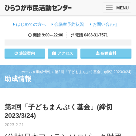
MENU
Toggle
navigation
はじめての方へ
会議室予約状況
お問い合わせ
開館
9:00～22:00
電話
0463-31-7571
施設
案内
アクセス
各種資料
ホーム
»
助成情報
»
第2回「子どもまんぷく基金」(締切 2023/3/24)
助成情報
第2回「子どもまんぷく基金」(締切
2023/3/24)
2023.2.21