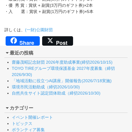
・優 秀 賞：賞状 + 副賞(3万円のギフト券)×2本
・入 選：賞状 + 副賞(1万円のギフト券)×5本
詳しくは、
(一財)公園財団
Share
Post
最近の投稿
齋藤茂昭記念財団 2026年度助成事業(締切2026/10/15)
TOYO TIREグループ環境保護基金 2027年度募集（締切
2026/9/30)
「地域活動に役立つAI講座」開催報告(2026/7/18実施)
環境市民活動助成（締切2026/10/30)
自然共生サイト認定団体助成（締切2026/10/30)
カテゴリー
イベント開催レポート
トピックス
ボランティア募集