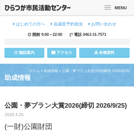
MENU
Toggle
navigation
はじめての方へ
会議室予約状況
お問い合わせ
開館
9:00～22:00
電話
0463-31-7571
施設
案内
アクセス
各種資料
ホーム
»
助成情報
»
公園・夢プラン大賞2026(締切 2026/9/25)
助成情報
公園・夢プラン大賞2026(締切 2026/9/25)
2026.4.25
(一財)公園財団