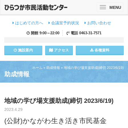
MENU
Toggle
navigation
はじめての方へ
会議室予約状況
お問い合わせ
開館
9:00～22:00
電話
0463-31-7571
施設
案内
アクセス
各種資料
ホーム
»
助成情報
»
地域の学び場支援助成(締切 2023/6/19)
助成情報
地域の学び場支援助成(締切 2023/6/19)
2023.4.29
(公財)かながわ生き活き市民基金