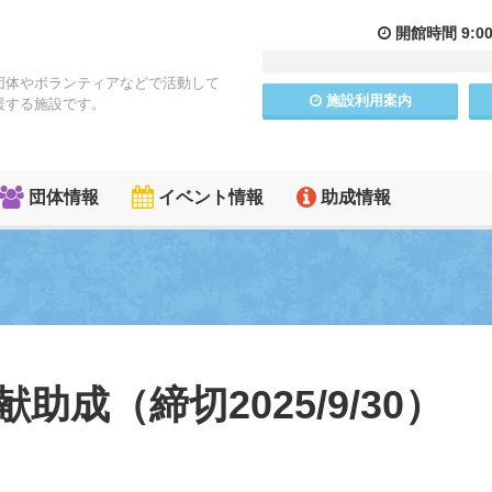
開館
時間
9:0
団体やボランティアなどで活動して
施設
利用
案内
援する施設です。
団体情報
イベント情報
助成情報
助成（締切2025/9/30）