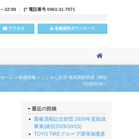
0～22:00
電話
番号
0463-31-7571
アクセス
各種資料
ダウンロード
ホーム
»
助成情報
»
こくみん共済 地域貢献助成（締切
2025/9/30）
最近の投稿
齋藤茂昭記念財団 2026年度助成
事業(締切2026/10/15)
TOYO TIREグループ環境保護基