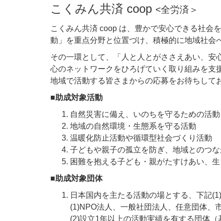
こくみん共済 coop
<全労済＞
こくみん共済 coop は、豊かで安心できる
動」を重点分野と位置づけ、積極的に地域社会
その一環として、「人と人とがささえあい、安
心のネットワークをひろげていく取り組みを支
地域で活動する皆さまからの応募をお待ちして
■助成対象活動
自然災害に備え、いのちを守るための活動
地域の自然環境・生態系を守る活動
温暖化防止活動や循環型社会づくり活動
子どもや親子の孤立を防ぎ、地域とのつな
困難を抱える子ども・親がたすけあい、生
■助成対象団体
日本国内を主たる活動の場とする、下記(1
(1)NPO法人、一般社団法人、任意団体、
(2)設立1年以上の活動実績を有する団体（基