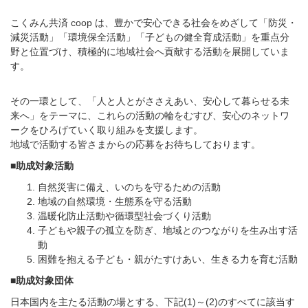
こくみん共済 coop は、豊かで安心できる社会をめざして「防災・
減災活動」「環境保全活動」「子どもの健全育成活動」を重点分
野と位置づけ、積極的に地域社会へ貢献する活動を展開していま
す。
その一環として、「人と人とがささえあい、安心して暮らせる未
来へ」をテーマに、これらの活動の輪をむすび、安心のネットワ
ークをひろげていく取り組みを支援します。
地域で活動する皆さまからの応募をお待ちしております。
■助成対象活動
自然災害に備え、いのちを守るための活動
地域の自然環境・生態系を守る活動
温暖化防止活動や循環型社会づくり活動
子どもや親子の孤立を防ぎ、地域とのつながりを生み出す活
動
困難を抱える子ども・親がたすけあい、生きる力を育む活動
■助成対象団体
日本国内を主たる活動の場とする、下記(1)～(2)のすべてに該当す