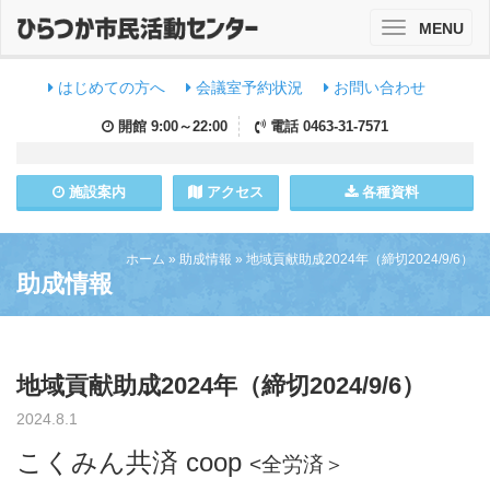
MENU
Toggle
navigation
はじめての方へ
会議室予約状況
お問い合わせ
開館
9:00～22:00
電話
0463-31-7571
施設
案内
アクセス
各種資料
ホーム
»
助成情報
»
地域貢献助成2024年（締切2024/9/6）
助成情報
地域貢献助成2024年（締切2024/9/6）
2024.8.1
こくみん共済 coop
<全労済＞