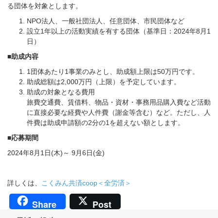
る団体を対象とします。
NPO法人、一般社団法人、任意団体、市民団体など
設立1年以上の活動実績を有する団体（基準日：2024年8月1
日）
■助成内容
1団体あたり1事業のみとし、助成額上限は50万円です。
助成総額は2,000万円（上限）を予定しています。
助成の対象となる費用
旅費交通費、賃借料、物品・資材・事務用品購入費など活動
に直接必要な経費や人件費（謝金等含む）など。ただし、人
件費は助成申請額の2分の1を超えない額とします。
■応募期間
2024年8月1日(木)～ 9月6日(金)
詳しくは、
こくみん共済coop＜全労済＞
Share
Post