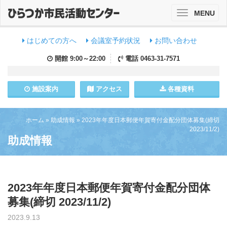
MENU
Toggle
navigation
はじめての方へ
会議室予約状況
お問い合わせ
開館
9:00～22:00
電話
0463-31-7571
施設
案内
アクセス
各種資料
ホーム
»
助成情報
»
2023年年度日本郵便年賀寄付金配分団体募集(締切
2023/11/2)
助成情報
2023年年度日本郵便年賀寄付金配分団体
募集(締切 2023/11/2)
2023.9.13