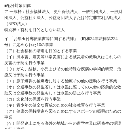
■配分対象団体
ア 一般枠：社会福祉法人、更生保護法人、一般社団法人、一般財
団法人、公益社団法人、公益財団法人または特定非営利活動法人
（NPO法人）
特別枠：営利を目的としない法人
イ 「お年玉付郵便葉書等に関する法律」（昭和24年法律第224
号）に定められた10の事業
（ア）社会福祉の増進を目的とする事業
（イ）風水害、震災等非常災害による被災者の救助又はこれらの
災害の予防を行う事業
（ウ）がん、結核、小児まひその他特殊な疾病の学術的研究、治
療又は予防を行う事業
（エ）原子爆弾の被爆者に対する治療その他の援助を行う事業
（オ）交通事故の発生若しくは水難に際しての人命の応急的な救
助又は交通事故の発生もしくは水難の防止を行う事業
（カ）文化財の保護を行う事業
（キ）青少年の健全な育成のための社会教育を行う事業
（ク）健康の保持増進を図るためにするスポーツの振興のための
事業
（ケ）開発途上にある海外の地域からの留学生又は研修生の援護