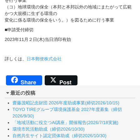
を行う事業
（コ）地球環境の保全（本邦と本邦以外の地域にまたがって広範
かつ大規模に生ずる環境の
変化に係る環境の保全をいう。）を図るために行う事業
■申請受付締切
2023年11月２日(木)当日消印有効
詳しくは、
日本郵便株式会社
Share
Post
最近の投稿
齋藤茂昭記念財団 2026年度助成事業(締切2026/10/15)
TOYO TIREグループ環境保護基金 2027年度募集（締切
2026/9/30)
「地域活動に役立つAI講座」開催報告(2026/7/18実施)
環境市民活動助成（締切2026/10/30)
自然共生サイト認定団体助成（締切2026/10/30)