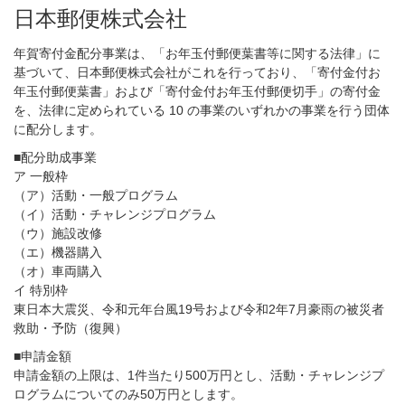
日本郵便株式会社
年賀寄付金配分事業は、「お年玉付郵便葉書等に関する法律」に
基づいて、日本郵便株式会社がこれを行っており、「寄付金付お
年玉付郵便葉書」および「寄付金付お年玉付郵便切手」の寄付金
を、法律に定められている 10 の事業のいずれかの事業を行う団体
に配分します。
■配分助成事業
ア 一般枠
（ア）活動・一般プログラム
（イ）活動・チャレンジプログラム
（ウ）施設改修
（エ）機器購入
（オ）車両購入
イ 特別枠
東日本大震災、令和元年台風19号および令和2年7月豪雨の被災者
救助・予防（復興）
■申請金額
申請金額の上限は、1件当たり500万円とし、活動・チャレンジプ
ログラムについてのみ50万円とします。