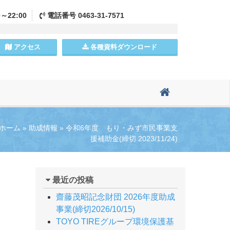
0～22:00
電話
番号
0463-31-7571
アクセス
各種資料
ダウンロード
ホーム
»
助成情報
»
令和6年度 もり・みず市民事業支
援補助金(締切 2023/11/24)
最近の投稿
齋藤茂昭記念財団 2026年度助成
事業(締切2026/10/15)
TOYO TIREグループ環境保護基