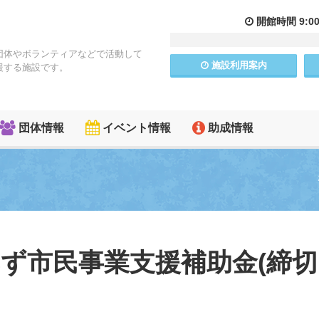
開館
時間
9:0
団体やボランティアなどで活動して
施設
利用
案内
援する施設です。
団体情報
イベント情報
助成情報
ず市民事業支援補助金(締切