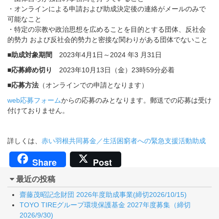
・オンラインによる申請および助成決定後の連絡がメールのみで
可能なこと
・特定の宗教や政治思想を広めることを目的とする団体、反社会
的勢力 および反社会的勢力と密接な関わりがある団体でないこと
■助成対象期間
2023年4月1日～2024 年3 月31日
■応募締め切り
2023年10月13日（金）23時59分必着
■応募方法
（オンラインでの申請となります）
web応募フォーム
からの応募のみとなります。郵送での応募は受け
付けておりません。
詳しくは、
赤い羽根共同募金／生活困窮者への緊急支援活動助成
Share
Post
最近の投稿
齋藤茂昭記念財団 2026年度助成事業(締切2026/10/15)
TOYO TIREグループ環境保護基金 2027年度募集（締切
2026/9/30)