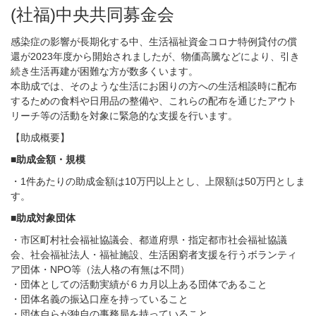
(社福)中央共同募金
会
感染症の影響が長期化する中、生活福祉資金コロナ特例貸付の償
還が2023年度から開始されましたが、物価高騰などにより、引き
続き生活再建が困難な方が数多くいます。
本助成では、そのような生活にお困りの方への生活相談時に配布
するための食料や日用品の整備や、これらの配布を通じたアウト
リーチ等の活動を対象に緊急的な支援を行います。
【助成概要】
■
助成金額・規模
・1件あたりの助成金額は10万円以上とし、上限額は50万円としま
す。
■
助成対象団体
・市区町村社会福祉協議会、都道府県・指定都市社会福祉協議
会、社会福祉法人・福祉施設、生活困窮者支援を行うボランティ
ア団体・NPO等（法人格の有無は不問）
・団体としての活動実績が６カ月以上ある団体であること
・団体名義の振込口座を持っていること
・団体自らが独自の事務局を持っていること