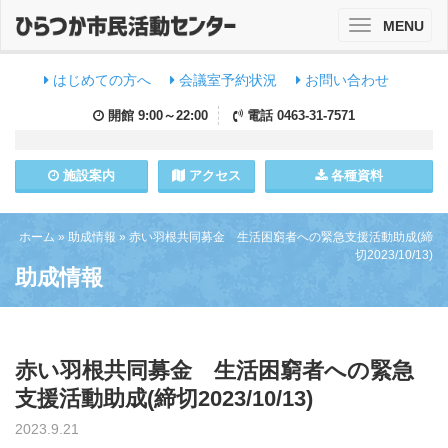
MENU
Toggle
navigation
はじめての方へ
会議室予約状況
お問い合わせ
開館
9:00～22:00
電話
0463-31-7571
施設
案内
アクセス
各種資料
ホーム
»
助成情報
»
赤い羽根共同募金 生活困窮者への緊急支援活動助成(締
切2023/10/13)
助成情報
赤い羽根共同募金 生活困窮者への緊急
支援活動助成(締切2023/10/13)
2023.9.21