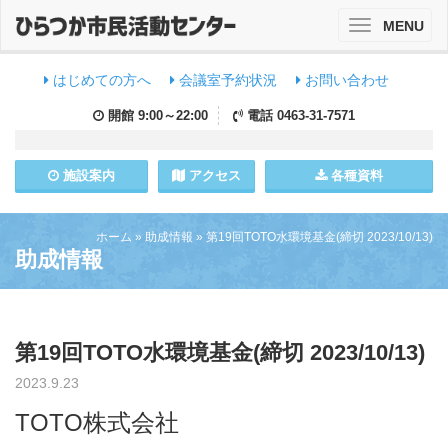
MENU
Toggle
navigation
はじめての方へ
会議室予約状況
お問い合わせ
開館
9:00～22:00
電話
0463-31-7571
施設
案内
アクセス
各種資料
ホーム
»
助成情報
»
第19回TOTO水環境基金(締切 2023/10/13)
助成情報
第19回TOTO水環境基金(締切 2023/10/13)
2023.9.23
TOTO株式会社