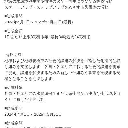
地域の水環境や生物多様性の保全・再生につながる実践活動
スタートアップ・ステップアップをめざす市民団体の活動
■助成期間
2024年4月1日～2027年3月31日(最長)
■助成金額
1件あたり上限80万円/年×最長3年(最大240万円)
[海外助成]
地域および地球規模での社会的課題の解決を目指した創造的な取
り組みを支援します。各国・各エリアにおける社会的課題を明確
に捉え、課題を解決するための新しい仕組みや事業を実現する契
機となることを期待します。
■助成対象
各国・各エリアの水資源保全または衛生的かつ快適な生活環境づ
くりに向けた実践活動
■助成期間
2024年4月1日～2025年3月31日
■助成金額