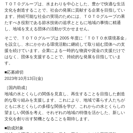
ＴＯＴＯグループは、水まわりを中心とした、豊かで快適な生活
文化を創造することで、社会の発展に貢献する企業を目指してい
ます。持続可能な社会の実現のためには、ＴＯＴＯグループの果
たすべき役割である節水技術の追求とともに地域の事情に精通
し、地域を支える団体の活動が欠かせません。
そこで、ＴＯＴＯグループは 2005 年度に「ＴＯＴＯ水環境基金」
を設立し、水にかかわる環境活動に継続して取り組む団体への支
援を続けています。企業による一時的な物資や資金の支援だけで
はなく、団体を支援することで、持続的な発展を目指していま
す。
■応募締切
2023年10月13日(金)
［国内助成］
地域の水とくらしの関係を見直し、再生することを目指した創造
的な取り組みを支援します。これにより、地域で暮らす人たちが
ともに水とくらしの多様な関係を学び、これからの水とくらしの
望ましい関係を考え、それぞれの地域の特徴を活かした、新しい
文化を創り出す契機となることを期待します。
■助成対象