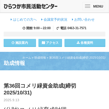
MENU
Toggle
navigation
はじめての方へ
会議室予約状況
お問い合わせ
開館
9:00～22:00
電話
0463-31-7571
施設
案内
アクセス
各種資料
ホーム
»
助成情報
»
第36回コメリ緑資金助成(締切 2025/10/31)
助成情報
第36回コメリ緑資金助成(締切
2025/10/31)
2025.9.13