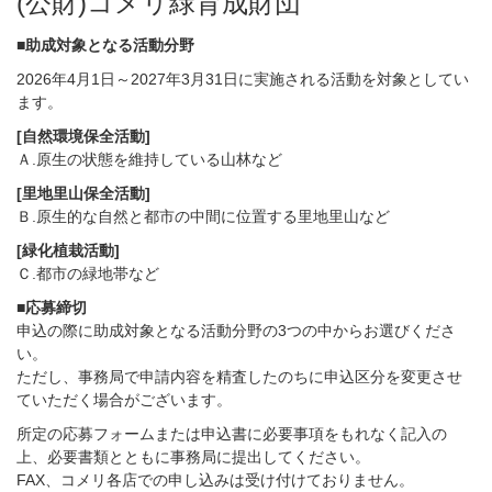
(公財)コメリ緑育成財団
■助成対象となる活動分野
2026年4月1日～2027年3月31日に実施される活動を対象としてい
ます。
[自然環境保全活動]
Ａ.原生の状態を維持している山林など
[里地里山保全活動]
Ｂ.原生的な自然と都市の中間に位置する里地里山など
[緑化植栽活動]
Ｃ.都市の緑地帯など
■応募締切
申込の際に助成対象となる活動分野の3つの中からお選びくださ
い。
ただし、事務局で申請内容を精査したのちに申込区分を変更させ
ていただく場合がございます。
所定の応募フォームまたは申込書に必要事項をもれなく記入の
上、必要書類とともに事務局に提出してください。
FAX、コメリ各店での申し込みは受け付けておりません。