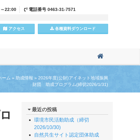
0～22:00
電話
番号
0463-31-7571
アクセス
各種資料
ダウンロード
ホーム
»
助成情報
»
2026年度(公財)アイネット地域振興
財団 助成プログラム(締切2026/1/31)
最近の投稿
プロ
環境市民活動助成（締切
2026/10/30)
自然共生サイト認定団体助成