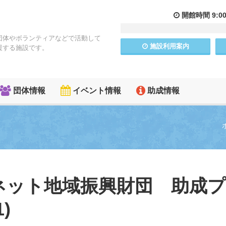
開館
時間
9:0
団体やボランティアなどで活動して
施設
利用
案内
援する施設です。
団体情報
イベント情報
助成情報
アイネット地域振興財団 助成
)