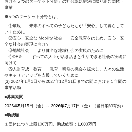
おける５つのターゲット分野」の社会課題解決に取り組む団体・
事業
※5つのターゲット分野とは、
①環境 未来のすべての子どもたちが「安心」して暮らして
いくために
②安心・安全な Mobility 社会 安全教育をはじめ、安心・安
全な社会の実現に向けて
③地域社会 より健全な地域社会の実現のために
④DE＆I すべての人々が活き活きと生活できる社会の実現に
向けて
⑤人財育成・教育 教育・研修の機会を拡大し、人々の生活
やキャリアアップを支援していくために
(3) 2027年1月1日から2027年12月31日までの間における１年間の
事業活動
■募集期間
2026年5月15日（金）～ 2026年7月17日（金）
（当日消印有効）
■助成額
１団体につき上限100万円、助成総額：
1,000万円