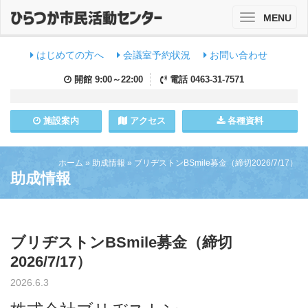
MENU
Toggle
navigation
はじめての方へ
会議室予約状況
お問い合わせ
開館
9:00～22:00
電話
0463-31-7571
施設
案内
アクセス
各種資料
ホーム
»
助成情報
»
ブリヂストンBSmile募金（締切2026/7/17）
助成情報
ブリヂストンBSmile募金（締切
2026/7/17）
2026.6.3