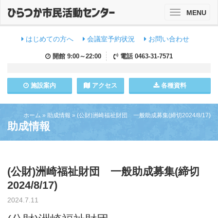
MENU
Toggle
navigation
はじめての方へ
会議室予約状況
お問い合わせ
開館
9:00～22:00
電話
0463-31-7571
施設
案内
アクセス
各種資料
ホーム
»
助成情報
»
(公財)洲崎福祉財団 一般助成募集(締切2024/8/17)
助成情報
(公財)洲崎福祉財団 一般助成募集(締切
2024/8/17)
2024.7.11