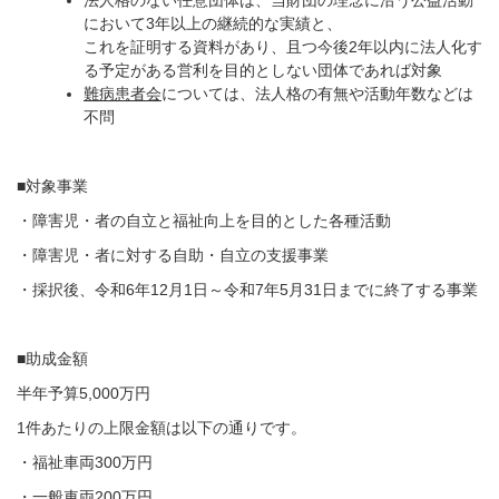
法人格のない任意団体は、当財団の理念に沿う公益活動
において3年以上の継続的な実績と、
これを証明する資料があり、且つ今後2年以内に法人化す
る予定がある営利を目的としない団体であれば対象
難病患者会
については、法人格の有無や活動年数などは
不問
■対象事業
・障害児・者の自立と福祉向上を目的とした各種活動
・障害児・者に対する自助・自立の支援事業
・採択後、令和6年12月1日～令和7年5月31日までに終了する事業
■助成金額
半年予算5,000万円
1件あたりの上限金額は以下の通りです。
・福祉車両300万円
・一般車両200万円