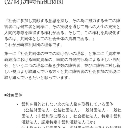
(公財)洲崎福祉財団
『社会に参加し貢献する意思を持ち、その為に努力する全ての障
害者には健常者と同様に、その実現を通じて自己の人生の充実と
人間的尊厳を獲得する権利がある。そして、この権利を具現化す
るのは、共同体としての社会全体の責務である。』
これが洲崎福祉財団の理念です。
第一に「社会共同体の中での助け合いの理念」と第二に「資本主
義経済における民間資産の、民間の自発的行為による正しい再配
分」という二つの理念に基き少数の障害者、並びに障害に対し新
しい視点より取組んでいる方々と共に障害者の社会参加の実現に
取り組んでいきたいと願っています。
■対象団体
営利を目的としない次の法人格を取得している団体
（公益財団法人・公益社団法人、一般財団法人・一般社
団法人（非営利型に限る）、社会福祉法人、特定非営利
活動法人、認定特定非営利活動法人ほか）