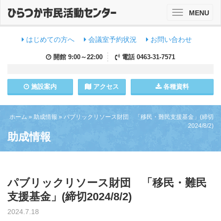
MENU
Toggle
navigation
はじめての方へ
会議室予約状況
お問い合わせ
開館
9:00～22:00
電話
0463-31-7571
施設
案内
アクセス
各種資料
ホーム
»
助成情報
»
パブリックリソース財団 「移民・難民支援基金」(締切
2024/8/2)
助成情報
パブリックリソース財団 「移民・難民
支援基金」(締切2024/8/2)
2024.7.18