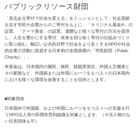
パブリックリソース財団
「意志ある寄付で社会を変える」をミッションとして、社会貢献
を志す市民や企業からのご寄付をもとに、「オリジナル基金®」の
設置、「テーマ基金」の設置、遺贈など様々な寄付の方法を提供
し、人生を豊かにする寄付、未来を切り拓く寄付の仕組みづくり
に取り組む。幅広い公共的分野で社会をより良くするNPOや社会
的企業の活動に投資する日本初の全国規模の「市民財団（Public
Charity）」。
本基金は、日本国内の難民、移民、技能実習生、外国人労働者と
その家族など、外国籍または外国にルーツをもつ人々の日本国内
における様々な環境を改善することを目的とします。
■対象団体
日本国内で外国籍、および外国にルーツをもつ人々への支援を行
うNPO法人等の民間非営利組織を対象とします。（※法人格のな
い任意団体も可）