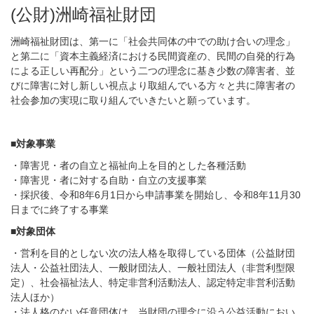
(公財)洲崎福祉財団
洲崎福祉財団は、第一に「社会共同体の中での助け合いの理念」
と第二に「資本主義経済における民間資産の、民間の自発的行為
による正しい再配分」という二つの理念に基き少数の障害者、並
びに障害に対し新しい視点より取組んでいる方々と共に障害者の
社会参加の実現に取り組んでいきたいと願っています。
■対象事業
・障害児・者の自立と福祉向上を目的とした各種活動
・障害児・者に対する自助・自立の支援事業
・採択後、令和8年6月1日から申請事業を開始し、令和8年11月30
日までに終了する事業
■対象団体
・営利を目的としない次の法人格を取得している団体（公益財団
法人・公益社団法人、一般財団法人、一般社団法人（非営利型限
定）、社会福祉法人、特定非営利活動法人、認定特定非営利活動
法人ほか）
・法人格のない任意団体は、当財団の理念に沿う公益活動におい