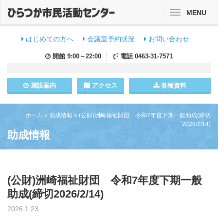
MENU
Toggle
navigation
はじめての方へ
会議室予約状況
お問い合わせ
開館
9:00～22:00
電話
0463-31-7571
施設
案内
アクセス
各種資料
ホーム
»
助成情報
»
(公財)洲崎福祉財団 令和7年度下期一般助成(締切
2026/2/14)
助成情報
(公財)洲崎福祉財団 令和7年度下期一般
助成(締切2026/2/14)
2026.1.23