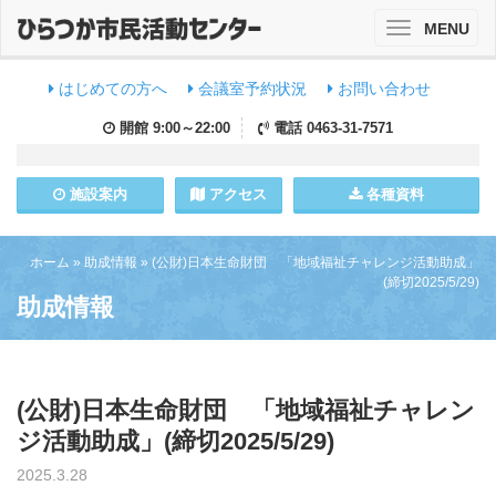
MENU
Toggle
navigation
はじめての方へ
会議室予約状況
お問い合わせ
開館
9:00～22:00
電話
0463-31-7571
施設
案内
アクセス
各種資料
ホーム
»
助成情報
»
(公財)日本生命財団 「地域福祉チャレンジ活動助成」
(締切2025/5/29)
助成情報
(公財)日本生命財団 「地域福祉チャレン
ジ活動助成」(締切2025/5/29)
2025.3.28