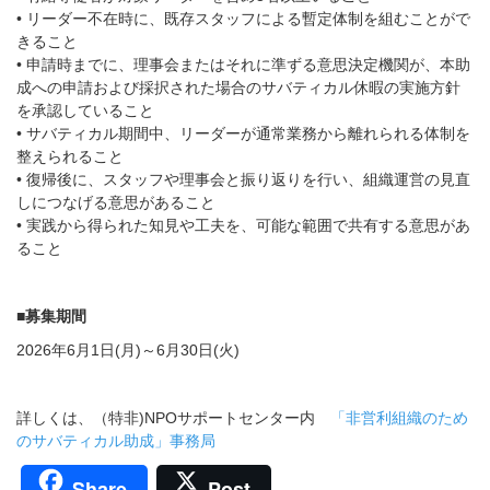
• リーダー不在時に、既存スタッフによる暫定体制を組むことがで
きること
• 申請時までに、理事会またはそれに準ずる意思決定機関が、本助
成への申請および採択された場合のサバティカル休暇の実施方針
を承認していること
• サバティカル期間中、リーダーが通常業務から離れられる体制を
整えられること
• 復帰後に、スタッフや理事会と振り返りを行い、組織運営の見直
しにつなげる意思があること
• 実践から得られた知見や工夫を、可能な範囲で共有する意思があ
ること
■募集期間
2026年6月1日(月)～6月30日(火)
詳しくは、（特非)NPOサポートセンター内
「非営利組織のため
のサバティカル助成」事務局
Share
Post