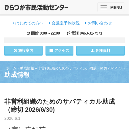
MENU
Toggle
navigation
はじめての方へ
会議室予約状況
お問い合わせ
開館
9:00～22:00
電話
0463-31-7571
施設
案内
アクセス
各種資料
ホーム
»
助成情報
»
非営利組織のためのサバティカル助成（締切 2026/6/30)
助成情報
非営利組織のためのサバティカル助成
（締切 2026/6/30)
2026.6.1