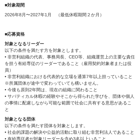
■対象期間
2026年8月〜2027年1月 （最低休暇期間２か月）
■応募資格
対象となるリーダー
以下の条件を満たす方を対象とします。
• 非営利組織の代表、事務局長、CEO等、組織運営上の主要な責任
を担う有給専従のリーダーであること（雇用契約対象者または役
員）
• 非営利組織における代表的な立場を通算7年以上担っていること
※所属団体が途中で変わっていても構いません。
• 今後も原則2年間は、現在の組織に関わること
• サバティカル休暇の経験やそこから得られた学びを、団体や個人
の事情に配慮しながら可能な範囲で社会に共有する意思があるこ
と
対象となる団体
以下の条件を満たす団体を対象とします。
• 社会的課題の解決や公益的活動に取り組む非営利法人であること
• 有給専従者が対象リーダーを含め3名以上いること