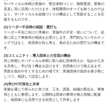
サバティカル休暇の実施や、暫定体制づくり、権限委譲、業務の
見直し等に活用いただけます。休暇費用のすべてを賄うものでは
なく、サバティカルを組織づくりの機会として実践することを応
援するものです。
(2)リーダー不在時の相談・壁打ち
リーダー不在に向けた準備や、実施中の不安・迷いについて、必
要に応じて事務局が相談をお受けします。専門的なコンサルティ
ングではなく、各団体が自ら考え、進めるための壁打ちの機会で
す。
(3)コミュニティ：導入団体との交流の機会
同じ時期にサバティカル休暇に取り組む団体同士が、悩みや工夫
を共有し、学び合う機会を設けます。自団体だけで抱え込まず、
実践を進めやすくするための場です。実施団体の負担を最小限に
しつつ、相談して設定します。
(4)学びの可視化と共有
実施を通じて得られた気づき、工夫、課題、組織の変化を、事務
局とともに整理します。公開時は団体の事情や個人情報に配慮
し、他団体にも活用できる知見として共有します