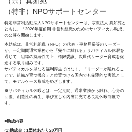
（宗）真如苑
（特非）NPOサポートセンター
特定非営利活動法人NPOサポートセンターは、宗教法人 真如苑と
ともに、「2026年度前期 非営利組織のためのサバティカル助成」
の公募を開始します。
本助成は、非営利組織（NPO）の代表・事務局長等のリーダー
が、一定期間通常業務から「完全に離れる」サバティカル休暇を
通じて、組織の持続性向上、権限委譲、次世代リーダー育成を促
進する取り組みです。
サバティカルを単なる福利厚生ではなく、「リーダーが離れるこ
とで、組織が育つ機会」と位置づける国内でも先駆的な実践とし
て、モデルケース形成をめざします。
※サバティカル休暇とは、一定期間、通常業務から離れ、心身の
回復、創造性の再生、学び直しや内省に充てる長期休暇制度で
す。
■助成内容
(1)助成金：1団体あたり20万円