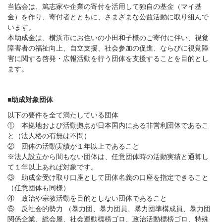
当協会は、篤志家や企業の寄付を活用して独自の基金（マイ基
金）を作り、寄付者とともに、さまざまな公益活動に取り組んで
います。
本助成金は、横浜市にお住いの小田和子様のご寄付に伴い、視覚
障害者の福祉向上、自立支援、社会参加の促進、ならびに視覚障
害に関する啓発・広報活動を行う団体を支援することを目的とし
ます。
■助成対象団体
以下の要件を全て満たしている団体
① 本拠地および活動拠点が日本国内にある非営利団体であるこ
と（法人格の有無は不問）
② 団体の活動実績が１年以上であること
※法人設立から間もない団体は、任意団体時の活動実績と通算し
て１年以上あれば対象です。
③ 助成金受け取り口座として団体名義の口座を指定できること
（任意団体も同様）
④ 政治や宗教活動を目的としない団体であること
⑤ 反社会的勢力 （暴力団、暴力団員、暴力団準構成員、暴力団
関係企業、総会屋、社会運動標榜ゴロ、政治活動標榜ゴロ、特殊