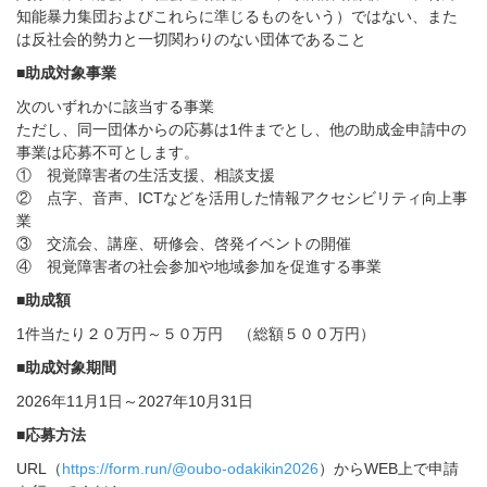
知能暴力集団およびこれらに準じるものをいう）ではない、また
は反社会的勢力と一切関わりのない団体であること
■助成対象事業
次のいずれかに該当する事業
ただし、同一団体からの応募は1件までとし、他の助成金申請中の
事業は応募不可とします。
① 視覚障害者の生活支援、相談支援
② 点字、音声、ICTなどを活用した情報アクセシビリティ向上事
業
③ 交流会、講座、研修会、啓発イベントの開催
④ 視覚障害者の社会参加や地域参加を促進する事業
■助成額
1件当たり２０万円～５０万円 （総額５００万円）
■助成対象期間
2026年11月1日～2027年10月31日
■応募方法
URL（
https://form.run/@oubo-odakikin2026
）からWEB上で申請