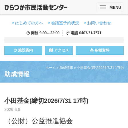
MENU
Toggle
navigation
はじめての方へ
会議室予約状況
お問い合わせ
開館
9:00～22:00
電話
0463-31-7571
施設
案内
アクセス
各種資料
ホーム
»
助成情報
»
小田基金(締切2026/7/31 17時)
助成情報
小田基金(締切2026/7/31 17時)
2026.6.9
（公財）公益推進協会