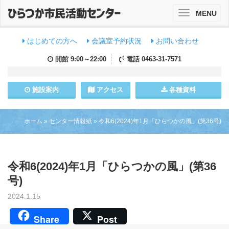
MENU
Toggle
navigation
はじめての方へ
会議室予約状況
お問い合わせ
開館
9:00～22:00
電話
0463-31-7571
施設
案内
アクセス
各種資料
ホーム
»
センター情報紙
»
令和6(2024)年1月「ひらつかの風」(第36号)
令和6(2024)年1月「ひらつかの風」(第36
号)
2024.1.15
Share
Post