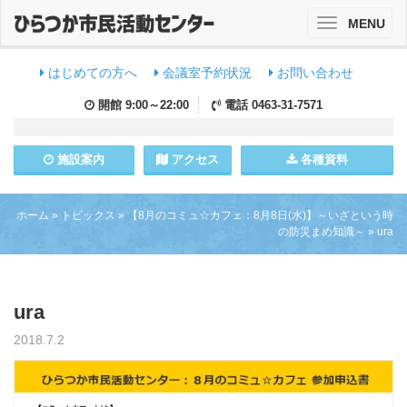
MENU
Toggle
navigation
はじめての方へ
会議室予約状況
お問い合わせ
開館
9:00～22:00
電話
0463-31-7571
施設
案内
アクセス
各種資料
ホーム
»
トピックス
»
【8月のコミュ☆カフェ：8月8日(水)】～いざという時
の防災まめ知識～
»
ura
ura
2018.7.2