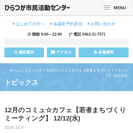
MENU
Toggle
navigation
はじめての方へ
会議室予約状況
お問い合わせ
開館
9:00～22:00
電話
0463-31-7571
施設
案内
アクセス
各種資料
ホーム
»
トピックス
»
12月のコミュ☆カフェ【若者まちづくりミーティン
グ】 12/12(水)
トピックス
12月のコミュ☆カフェ【若者まちづくり
ミーティング】 12/12(水)
2018.12.9