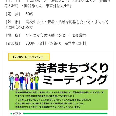
［ゲスト］ 千原龍汰くん（法政大2年）・水野創太くん（関東学
院大3年）・関谷昴くん（東京外語大4年）
［定 員］ 30名
［対 象］ 高校生以上・若者の活動を応援したい方・まちづく
りに関心のある方
［場 所］ ひらつか市民活動センター B会議室
［参加費］ 300円（資料・お茶代）※学生は無料