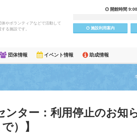
開館
時間
9:0
団体やボランティアなどで活動して
施設
利用
案内
援する施設です。
団体情報
イベント情報
助成情報
センター：利用停止のお知
まで）】