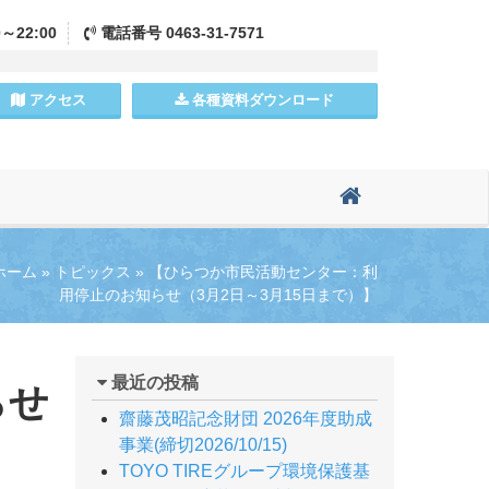
0～22:00
電話
番号
0463-31-7571
アクセス
各種資料
ダウンロード
ホーム
»
トピックス
»
【ひらつか市民活動センター：利
用停止のお知らせ（3月2日～3月15日まで）】
最近の投稿
らせ
齋藤茂昭記念財団 2026年度助成
事業(締切2026/10/15)
TOYO TIREグループ環境保護基