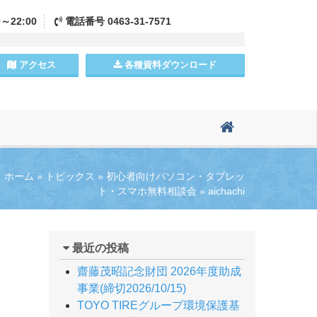
0～22:00
電話
番号
0463-31-7571
アクセス
各種資料
ダウンロード
ホーム
»
トピックス
»
初心者向けパソコン・タブレッ
ト・スマホ無料相談会
»
aichachi
最近の投稿
齋藤茂昭記念財団 2026年度助成
事業(締切2026/10/15)
TOYO TIREグループ環境保護基