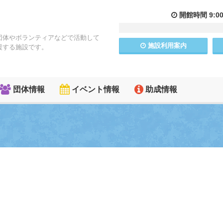
開館
時間
9:0
団体やボランティアなどで活動して
施設
利用
案内
援する施設です。
団体情報
イベント情報
助成情報