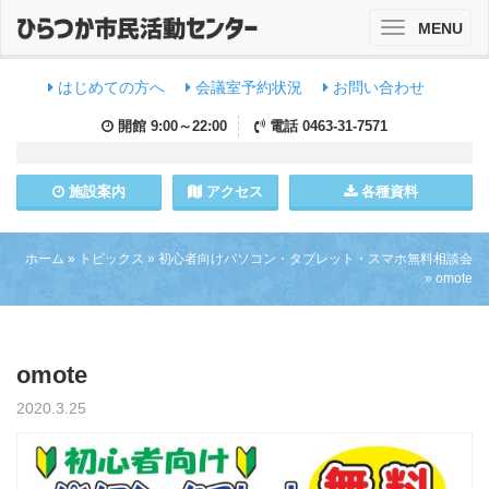
MENU
Toggle
navigation
はじめての方へ
会議室予約状況
お問い合わせ
開館
9:00～22:00
電話
0463-31-7571
施設
案内
アクセス
各種資料
ホーム
»
トピックス
»
初心者向けパソコン・タブレット・スマホ無料相談会
»
omote
omote
2020.3.25