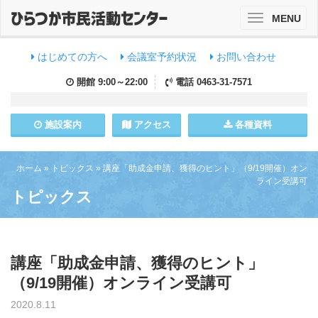
MENU
Toggle
navigation
はじめての方へ
会議室予約状況
お問い合わせ
開館
9:00～22:00
電話
0463-31-7571
施設
案内
アクセス
各種資料
ホーム
»
トピックス
»
講座「助成金申請、獲得のヒント」（9/19開催）オン
ライン受講可
トピックス
講座「助成金申請、獲得のヒント」
（9/19開催）オンライン受講可
2020.8.11