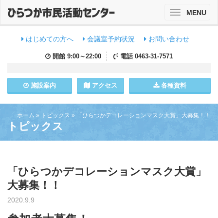
MENU
Toggle
navigation
はじめての方へ
会議室予約状況
お問い合わせ
開館
9:00～22:00
電話
0463-31-7571
施設
案内
アクセス
各種資料
ホーム
»
トピックス
»
「ひらつかデコレーションマスク大賞」大募集！！
トピックス
「ひらつかデコレーションマスク大賞」
大募集！！
2020.9.9