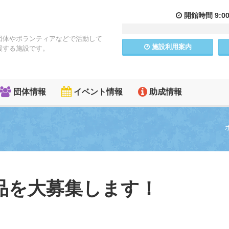
開館
時間
9:0
団体やボランティアなどで活動して
施設
利用
案内
援する施設です。
団体情報
イベント情報
助成情報
品を大募集します！