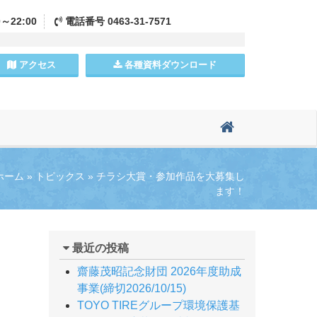
0～22:00
電話
番号
0463-31-7571
アクセス
各種資料
ダウンロード
ホーム
»
トピックス
»
チラシ大賞・参加作品を大募集し
ます！
最近の投稿
齋藤茂昭記念財団 2026年度助成
事業(締切2026/10/15)
TOYO TIREグループ環境保護基