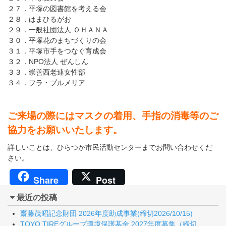
２７．平塚の図書館を考える会
２８．はまひるがお
２９．一般社団法人 ＯＨＡＮＡ
３０．平塚花のまちづくりの会
３１．平塚市手をつなぐ育成会
３２．NPO法人 ぜんしん
３３．崇善西老連女性部
３４．フラ・プルメリア
ご来場の際にはマスクの着用、手指の消毒等のご
協力をお願いいたします。
詳しいことは、ひらつか市民活動センターまでお問い合わせくだ
さい。
Share
Post
最近の投稿
齋藤茂昭記念財団 2026年度助成事業(締切2026/10/15)
TOYO TIREグループ環境保護基金 2027年度募集（締切