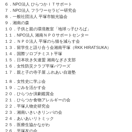
６．NPO法人 ひらつかＩＴサポート
７．NPO法人 フラワーセラピー研究会
８．一般社団法人 平塚市観光協会
９．湘南の森
１０．子供と親の環境教室「地球っ子ひろば」
１１．NPO法人 湘南ＮＰＯサポートセンター
１２．ＮＰＯ法人 平塚のら猫を減らす会
１３．留学生と語り合う会湘南平塚（RKK HIRATSUKA）
１４．国際ソロプチミスト平塚
１５．日本吹き矢連盟 湘南なぎさ支部
１６．女性防災クラブ平塚パワーズ
１７．親と子の寺子屋 ふれあい自遊塾
１８．女性史に学ぶ会
１９．ごみを活かす会
２０．ひらつか演劇鑑賞会
２１．ひらつか食物アレルギーの会
２２．平塚人物史研究会
２３．湘南いきいきリンパの会
２４．あいあいリトミック
２５．医療生協かながわ
２６．平塚友の会