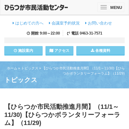
MENU
Toggle
navigation
はじめての方へ
会議室予約状況
お問い合わせ
開館
9:00～22:00
電話
0463-31-7571
施設
案内
アクセス
各種資料
ホーム
»
トピックス
»
【ひらつか市民活動推進月間】（11/1～11/30)【ひら
つかボランタリーフォーラム】（11/29)
トピックス
【ひらつか市民活動推進月間】（11/1～
11/30)【ひらつかボランタリーフォーラ
ム】（11/29)