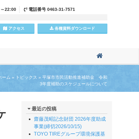
0～22:00
電話
番号
0463-31-7571
アクセス
各種資料
ダウンロード
ホーム
»
トピックス
»
平塚市市民活動推進補助金 令和
3年度補助のスケジュールについて
最近の投稿
ケ
齋藤茂昭記念財団 2026年度助成
事業(締切2026/10/15)
TOYO TIREグループ環境保護基