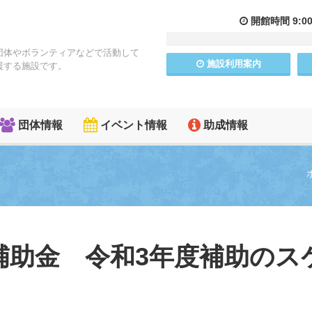
開館
時間
9:0
団体やボランティアなどで活動して
施設
利用
案内
援する施設です。
団体情報
イベント情報
助成情報
補助金 令和3年度補助のス