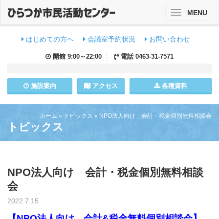
MENU
Toggle
navigation
はじめての方へ
会議室予約状況
お問い合わせ
開館
9:00～22:00
電話
0463-31-7571
施設
案内
アクセス
各種資料
ホーム
»
トピックス
»
NPO法人向け 会計・税金個別無料相談会
トピックス
NPO法人向け 会計・税金個別無料相談
会
2022.7.15
【NPO法人向け 会計&税金無料個別相談会】