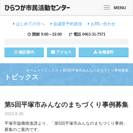
MENU
Toggle
navigation
はじめての方へ
会議室予約状況
お問い合わせ
開館
9:00～22:00
電話
0463-31-7571
施設
案内
アクセス
各種資料
ホーム
»
トピックス
»
第5回平塚市みんなのまちづくり事例募集
トピックス
第5回平塚市みんなのまちづくり事例募集
2023.8.30
平塚市協働推進課より、「第5回平塚市みんなのまちづくり事例」
募集のご案内です。