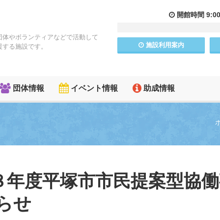
開館
時間
9:0
団体やボランティアなどで活動して
施設
利用
案内
援する施設です。
団体情報
イベント情報
助成情報
】令和８年度平塚市市民提案型協
らせ