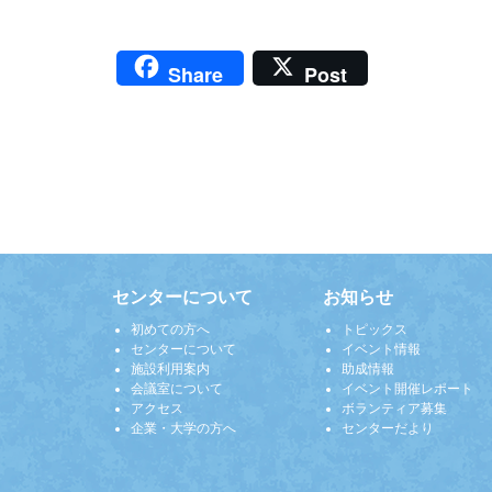
Share
Post
センターについて
お知らせ
初めての方へ
トピックス
センターについて
イベント情報
施設利用案内
助成情報
会議室について
イベント開催レポート
アクセス
ボランティア募集
企業・大学の方へ
センターだより