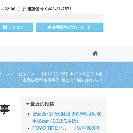
0～22:00
電話
番号
0463-31-7571
アクセス
各種資料
ダウンロード
ホーム
»
トピックス
»
【4/10,19,5/8】令和８年度平塚市
市民提案型協働事業 相談会開催のお知らせ
最近の投稿
働事
齋藤茂昭記念財団 2026年度助成
事業(締切2026/10/15)
TOYO TIREグループ環境保護基