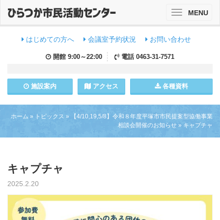
MENU
Toggle
navigation
はじめての方へ
会議室予約状況
お問い合わせ
開館
9:00～22:00
電話
0463-31-7571
施設
案内
アクセス
各種資料
ホーム
»
トピックス
»
【4/10,19,5/8】令和８年度平塚市市民提案型協働事業
相談会開催のお知らせ
»
キャプチャ
キャプチャ
2025.2.20