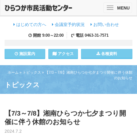
MENU
Toggle
navigation
はじめての方へ
会議室予約状況
お問い合わせ
開館
9:00～22:00
電話
0463-31-7571
施設
案内
アクセス
各種資料
ホーム
»
トピックス
»
【7/3～7/8】湘南ひらつか七夕まつり開催に伴う休館
のお知らせ
トピックス
【7/3～7/8】湘南ひらつか七夕まつり開
催に伴う休館のお知らせ
2024.7.2