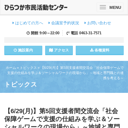
MENU
Toggle
navigation
はじめての方へ
会議室予約状況
お問い合わせ
開館
9:00～22:00
電話
0463-31-7571
施設
案内
アクセス
各種資料
ホーム
»
トピックス
»
【6/29(月)】第5回支援者間交流会「社会保障ゲームで
支援の仕組みを学ぶ＆ソーシャルワークの現場から」～地域と専門職との連
携を考える～
トピックス
【6/29(月)】第5回支援者間交流会「社会
保障ゲームで支援の仕組みを学ぶ＆ソー
シャルワークの現場から」～地域と専門