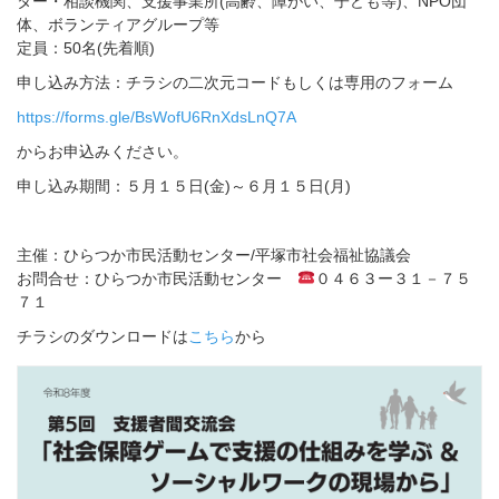
ター・相談機関、支援事業所(高齢、障がい、子ども等)、NPO団
体、ボランティアグループ等
定員：50名(先着順)
申し込み方法：チラシの二次元コードもしくは専用のフォーム
https://forms.gle/BsWofU6RnXdsLnQ7A
からお申込みください。
申し込み期間：５月１５日(金)～６月１５日(月)
主催：ひらつか市民活動センター/平塚市社会福祉協議会
お問合せ：ひらつか市民活動センター
０４６３ー３１－７５
７１
チラシのダウンロードは
こちら
から