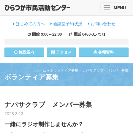
MENU
Toggle
navigation
はじめての方へ
会議室予約状況
お問い合わせ
開館
9:00～22:00
電話
0463-31-7571
施設
案内
アクセス
各種資料
ホーム
»
ボランティア募集
»
ナパサクラブ メンバー募集
ボランティア募集
ナパサクラブ メンバー募集
2025.3.13
一緒にラジオ制作しませんか？