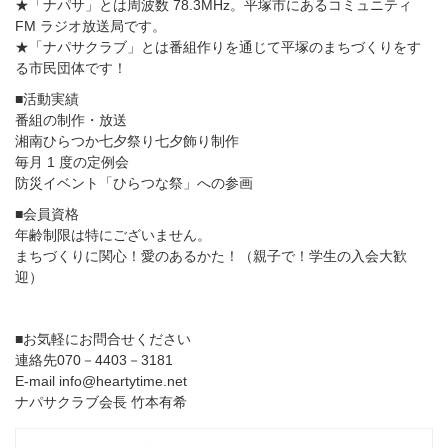
★「ナパサ」とは周波数 78.3MHz。平塚市にあるコミュニティ
FM ラジオ放送局です。
★「ナパサクラブ」とは番組作りを通じて平塚のまちづくりをす
る市民団体です！
■活動実績
番組の制作・放送
湘南ひらつか七夕祭り七夕飾り制作
毎月 1 度の定例会
防災イベント「ひらつな祭」への参画
■会員資格
年齢制限は特にございません。
まちづくりに関心！愛のあるかた！（親子で！学生の入会大歓
迎）
■お気軽にお問合せください
連絡先070－4403－3181
E-mail info@heartytime.net
ナパサクラブ会長 竹本有希