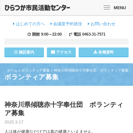
MENU
Toggle
navigation
はじめての方へ
会議室予約状況
お問い合わせ
開館
9:00～22:00
電話
0463-31-7571
施設
案内
アクセス
各種資料
ホーム
»
ボランティア募集
»
神奈川県傾聴赤十字奉仕団 ボランティア募集
ボランティア募集
神奈川県傾聴赤十字奉仕団 ボランティ
ア募集
2025.3.17
人は体が健康なだけでは真の健康といえません。