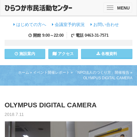
MENU
Toggle
navigation
はじめての方へ
会議室予約状況
お問い合わせ
開館
9:00～22:00
電話
0463-31-7571
施設
案内
アクセス
各種資料
ホーム
»
イベント開催レポート
»
「NPO法人のつくり方」開催報告
»
OLYMPUS DIGITAL CAMERA
OLYMPUS DIGITAL CAMERA
2018.7.11