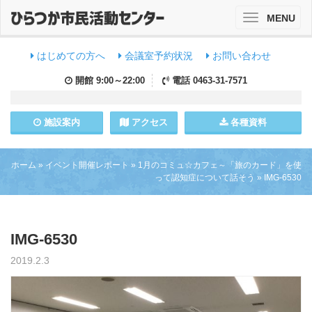
MENU
Toggle
navigation
はじめての方へ
会議室予約状況
お問い合わせ
開館
9:00～22:00
電話
0463-31-7571
施設
案内
アクセス
各種資料
ホーム
»
イベント開催レポート
»
1月のコミュ☆カフェ～「旅のカード」を使
って認知症について話そう
»
IMG-6530
IMG-6530
2019.2.3