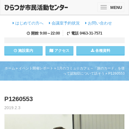
MENU
Toggle
navigation
はじめての方へ
会議室予約状況
お問い合わせ
開館
9:00～22:00
電話
0463-31-7571
施設
案内
アクセス
各種資料
ホーム
»
イベント開催レポート
»
1月のコミュ☆カフェ～「旅のカード」を使
って認知症について話そう
»
P1260553
P1260553
2019.2.3