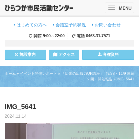
MENU
Toggle
navigation
はじめての方へ
会議室予約状況
お問い合わせ
開館
9:00～22:00
電話
0463-31-7571
施設
案内
アクセス
各種資料
ホーム
»
イベント開催レポート
»
「団体の広報力UP講座」（9/28・11/9 連続
２回）開催報告
»
IMG_5641
IMG_5641
2024.11.14