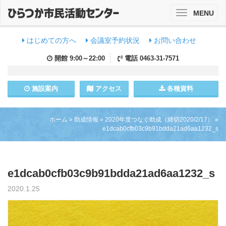
MENU
Toggle
navigation
はじめての方へ
会議室予約状況
お問い合わせ
開館
9:00～22:00
電話
0463-31-7571
施設
案内
アクセス
各種資料
ホーム
»
助成情報
»
2020年度つなぐ助成（締切2020/2/17）
»
e1dcab0cfb03c9b91bdda21ad6aa1232_s
e1dcab0cfb03c9b91bdda21ad6aa1232_s
2020.1.25